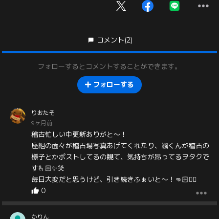
コメント
(2)
フォローするとコメントすることができます。
フォローする
りおたそ
9ヶ月前
稽古忙しい中更新ありがと〜！
座組の面々が稽古場写真あげてくれたり、颯くんが稽古の
様子とかポストしてるの観て、気持ちが昂ってるヲタクで
す🫰🏻✨笑
毎日大変だと思うけど、引き続きふぁいと〜！👊🏻❤️‍🔥
0
かりん