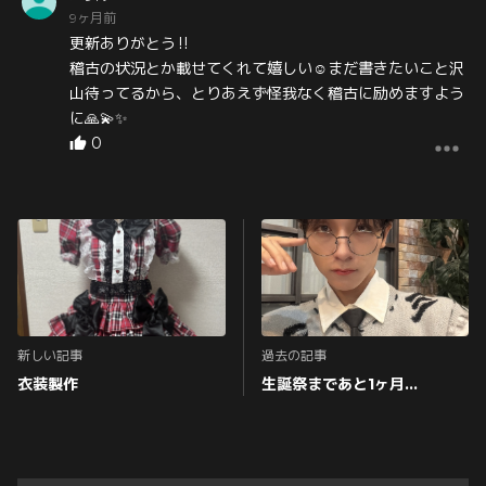
9ヶ月前
更新ありがとう‼️
稽古の状況とか載せてくれて嬉しい☺️まだ書きたいこと沢
山待ってるから、とりあえず怪我なく稽古に励めますよう
に🙏💫✨
0
新しい記事
過去の記事
衣装製作
生誕祭まであと1ヶ月…