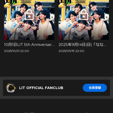
10月1日LIT 5th Anniversary Live 〜Six Sense Storis〜
2025年9月14日(日)「ななフェスvol.5 Supported by SHINSEIDO presents Cheer Up! Boys」
2025/10/21 22:00
2025/09/19 22:00
LIT OFFICIAL FANCLUB
会員登録