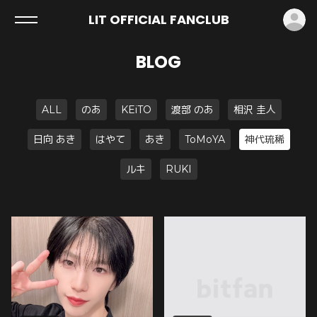
ロ
LIT OFFICIAL FANCLUB
BLOG
ALL
のあ
KEiTO
渡部 のあ
相沢 圭人
日向 あき
はやて
あき
ToMoYA
神代琉稀
ルキ
RUKI