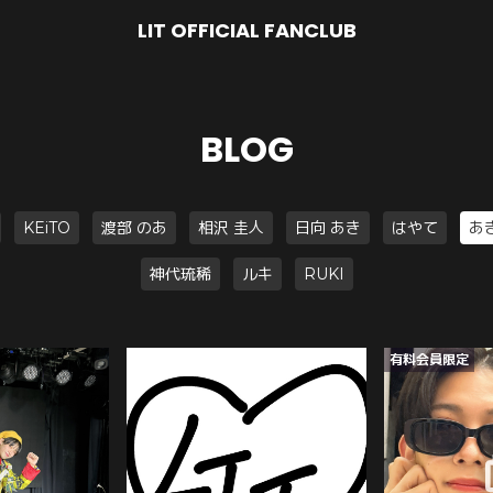
LIT OFFICIAL FANCLUB
BLOG
KEiTO
渡部 のあ
相沢 圭人
日向 あき
はやて
あ
神代琉稀
ルキ
RUKI
有料会員限定