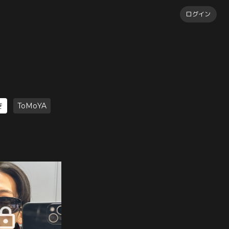
ログイン
き
ToMoYA