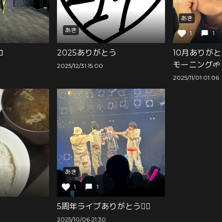
あき
あき
1
1
コ
2025ありがとう
10月ありがと
モーニング🌱‬‪
2025/12/31 15:00
2025/11/01 01:06
あき
1
1
5周年ライブありがとう🙂‍↕️
2025/10/06 21:30