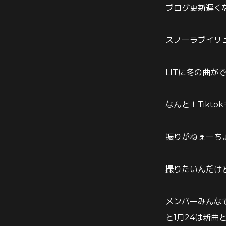
ブログ更新遅く
スノーラブイリュー
LITに冬の曲が
なんと！Tikt
振りがねぇーち
撮りたいんだけ
メンバーみんな
と1月24は新曲