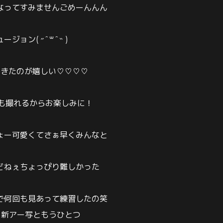
なってすみませんごめーんんん
ジョン( ˶ˆ꒳ˆ˵ )
できたのが嬉しい♡♡♡♡
okも撮れるからお楽しみに！
ょー可愛くてさぁ早くみんなと
どねぇちょっぴり難しかった
で何回も見あって練習したの笑
と新アー写ともうひとつ