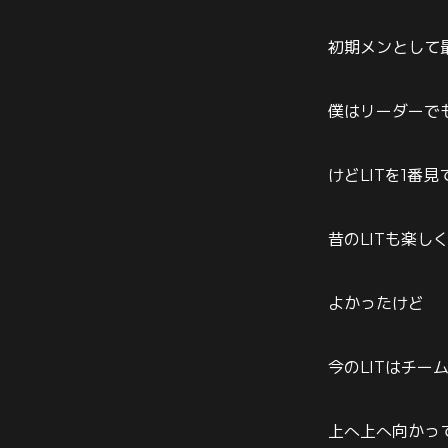
初期メンとして最
僕はリーダーで
けどLITを1番
昔のLITも楽し
よかったけど
今のLITはチー
上へ上へ向かって