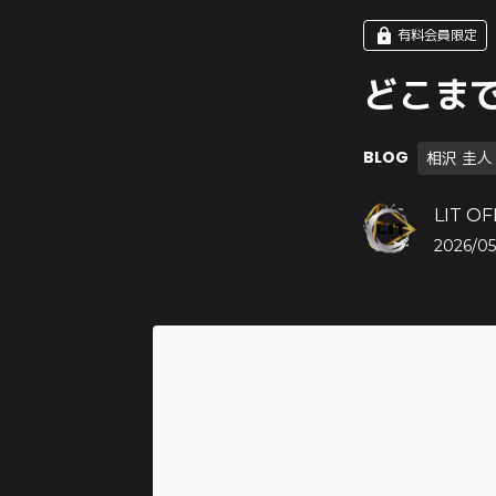
有料会員限定
どこまで
BLOG
相沢 圭人
LIT OF
2026/05