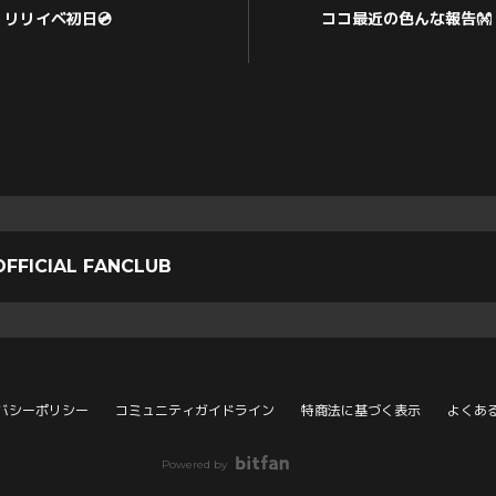
リリイベ初日💿
ココ最近の色んな報告👐
OFFICIAL FANCLUB
バシーポリシー
コミュニティガイドライン
特商法に基づく表示
よくあ
Powered by