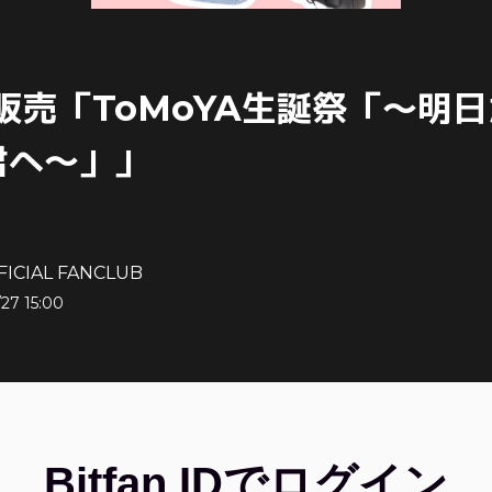
販売「ToMoYA生誕祭「～明
君へ～」」
FICIAL FANCLUB
/27 15:00
Bitfan IDでログイン